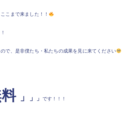
てここまで来ました！！
！！
たので、是非僕たち・私たちの成果を見に来てください
無料
」
」
」
です！！！