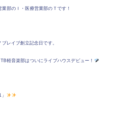
営業部のＩ・医療営業部のＴです！
クノブレイブ創立記念日です。
TB軽音楽部はついにライブハウスデビュー！
.1」