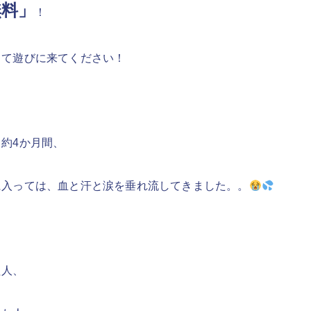
無料」
！
って遊びに来てください！
約4か月間、
に入っては、血と汗と涙を垂れ流してきました。。
た人、