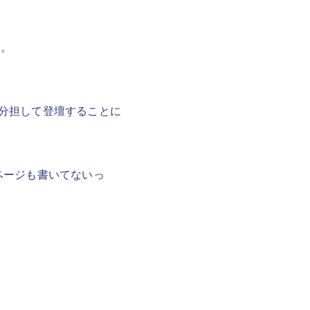
す。
分担して登壇することに
ページも書いてないっ