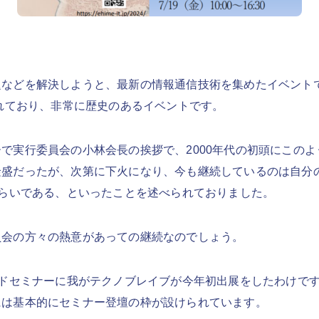
題などを解決しようと、最新の情報通信技術を集めたイベント
されており、非常に歴史のあるイベントです。
で実行委員会の小林会長の挨拶で、2000年代の初頭にこの
隆盛だったが、次第に下火になり、今も継続しているのは自分
くらいである、といったことを述べられておりました。
員会の方々の熱意があっての継続なのでしょう。
ンドセミナーに我がテクノブレイブが今年初出展をしたわけで
には基本的にセミナー登壇の枠が設けられています。