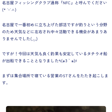
名古屋フィッシングクラブ通称『NFC』と呼んでください
(* ˊᵕˋㅅ)
名古屋で一番初めに立ち上げた部活ですが釣りという分野
のため天気などに左右され中々活動できる機会があまりあ
りませんでした(◞‸◟)
ですが！今回は天気も良く釣果も安定しているタチウオ船
が出船できることとなりました٩(๑´3｀๑)۶
まずは集合場所で寝ている営業のSTさんをたたき起こしま
す。