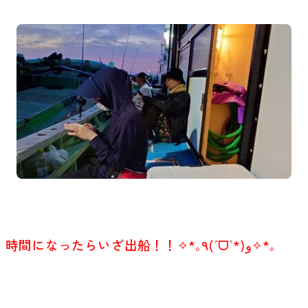
時間になったらいざ出船！！✧*｡٩(ˊᗜˋ*)و✧*｡