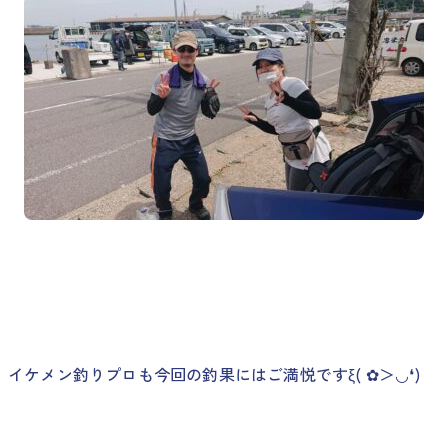
イケメン釣りプロも今回の釣果にはご満悦ですξ( ✿＞◡❛)