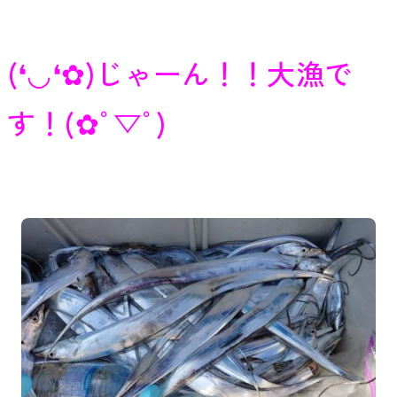
(❛◡❛✿)じゃーん！！大漁で
す！(✿ﾟ▽ﾟ)