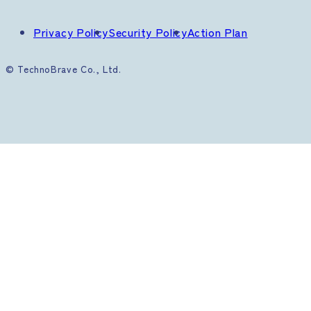
Privacy Policy
Security Policy
Action Plan
© TechnoBrave Co., Ltd.