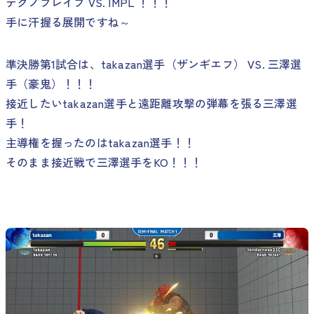
テクノブレイブ VS. IMPL ！！！
手に汗握る展開ですね～
準決勝第1試合は、takazan選手（ザンギエフ） VS. 三澤選
手（豪鬼）！！！
接近したいtakazan選手と遠距離攻撃の弾幕を張る三澤選
手！
主導権を握ったのはtakazan選手！！
そのまま接近戦で三澤選手をKO！！！