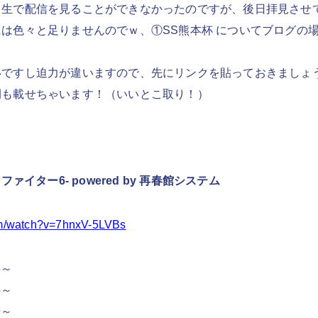
も生で配信を見ることができなかったのですが、後日拝見させ
は色々と足りませんのでｗ、①SS熊本杯 についてブログの
いですし迫力が違いますので、先にリンクを貼っておきましょ
間も載せちゃいます！（いいとこ取り！）
ァイター6- powered by 再春館システム
om/watch?v=7hnxV-5LVBs
3～
5～
9～