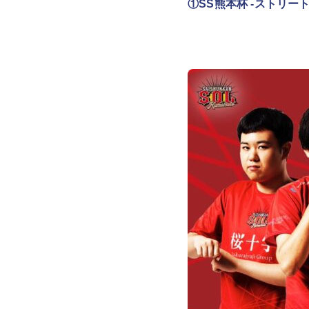
①SS熊本杯 -ストリートフ