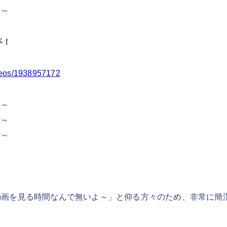
0～
杯！
ideos/1938957172
9～
8～
0～
動画を見る時間なんで無いよ～」と仰る方々のため、非常に簡