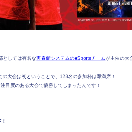
ts部としては有名な
再春館システムのeSportsチーム
が主催の大
ther6での大会は初ということで、128名の参加枠は即満席！
つ注目度のある大会で優勝してしまったんです！
杯！