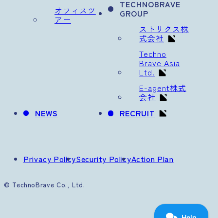
TECHNOBRAVE
オフィスツ
GROUP
アー
ストリクス株
式会社
Techno
Brave Asia
Ltd.
E-agent株式
会社
NEWS
RECRUIT
Privacy Policy
Security Policy
Action Plan
© TechnoBrave Co., Ltd.